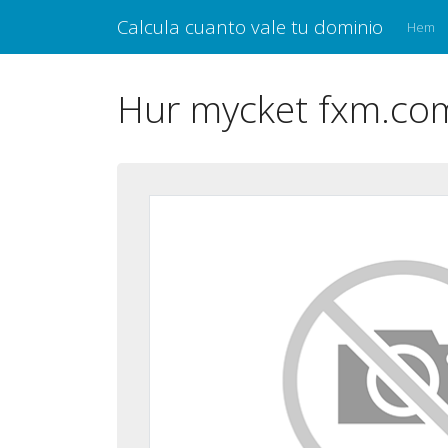
Calcula cuanto vale tu dominio
Hem
Hur mycket fxm.com