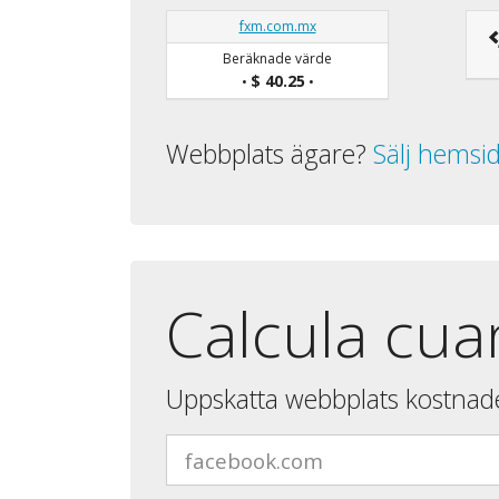
fxm.com.mx
Beräknade värde
$ 40.25
•
•
Webbplats ägare?
Sälj hemsi
Calcula cua
Uppskatta webbplats kostnad