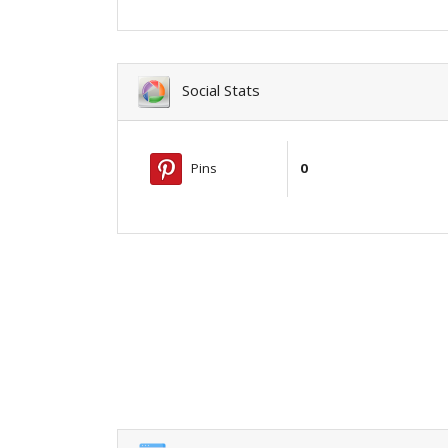
Social Stats
Pins
0