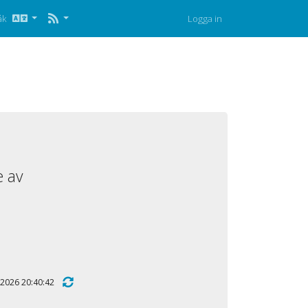
råk
Logga in
e av
i 2026 20:40:42