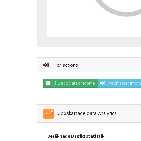
Fler actions
Få webbplats omdöme
Webmaster inform
Uppskattade data Analytics
Beräknade Daglig statistik