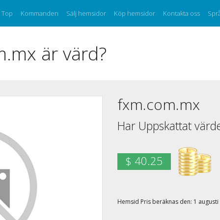
Top
Kommanden
Sälj hemsidor
Köp hemsidor
Kontakta oss
Sp
.mx är värd?
fxm.com.mx
Har Uppskattat värd
$ 40.25
Hemsid Pris beräknas den: 1 august