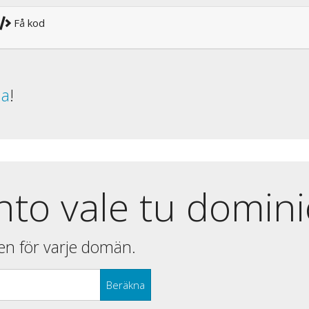
Få kod
da
!
nto vale tu domin
en för varje domän.