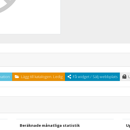
ation
Lägg till katalogen. Ledig
Få widget / Sälj webbplats
U
Beräknade månatliga statistik
U