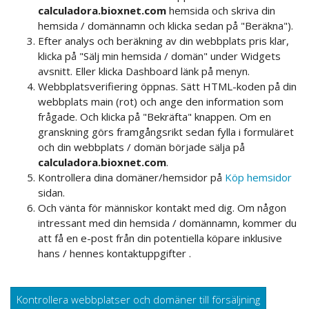
calculadora.bioxnet.com
hemsida och skriva din
hemsida / domännamn och klicka sedan på "Beräkna").
Efter analys och beräkning av din webbplats pris klar,
klicka på "Sälj min hemsida / domän" under Widgets
avsnitt. Eller klicka Dashboard länk på menyn.
Webbplatsverifiering öppnas. Sätt HTML-koden på din
webbplats main (rot) och ange den information som
frågade. Och klicka på "Bekräfta" knappen. Om en
granskning görs framgångsrikt sedan fylla i formuläret
och din webbplats / domän började sälja på
calculadora.bioxnet.com
.
Kontrollera dina domäner/hemsidor på
Köp hemsidor
sidan.
Och vänta för människor kontakt med dig. Om någon
intressant med din hemsida / domännamn, kommer du
att få en e-post från din potentiella köpare inklusive
hans / hennes kontaktuppgifter .
Kontrollera webbplatser och domäner till försäljning