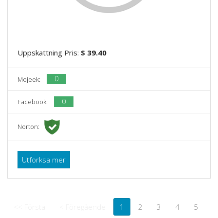
Uppskattning Pris:
$ 39.40
0
Mojeek:
0
Facebook:
Norton:
Utforksa mer
<< Första
< Föregående
1
2
3
4
5