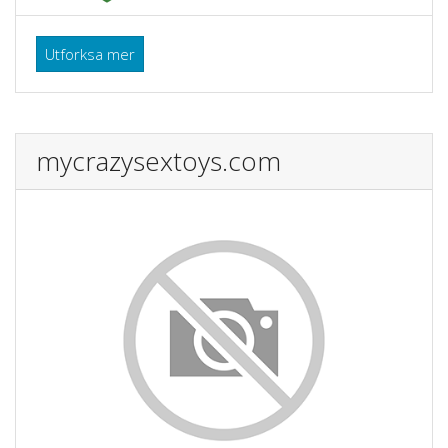
Utforksa mer
mycrazysextoys.com