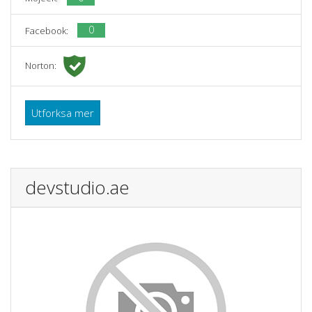
0
Facebook:
Norton:
Utforksa mer
devstudio.ae