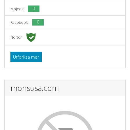
0
Mojeek:
0
Facebook:
Norton:
Utforksa mer
monsusa.com