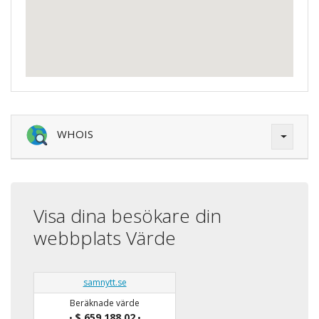
WHOIS
Visa dina besökare din
webbplats Värde
samnytt.se
Beräknade värde
$ 659,188.02
•
•