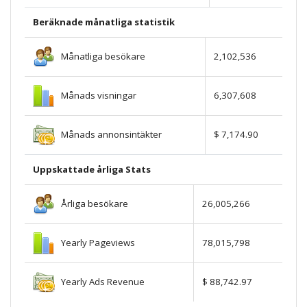
Beräknade månatliga statistik
Månatliga besökare
2,102,536
Månads visningar
6,307,608
Månads annonsintäkter
$ 7,174.90
Uppskattade årliga Stats
Årliga besökare
26,005,266
Yearly Pageviews
78,015,798
Yearly Ads Revenue
$ 88,742.97