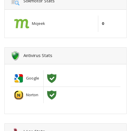
Sökmotor Stats
Mojeek
0
Antivirus Stats
Google
Norton