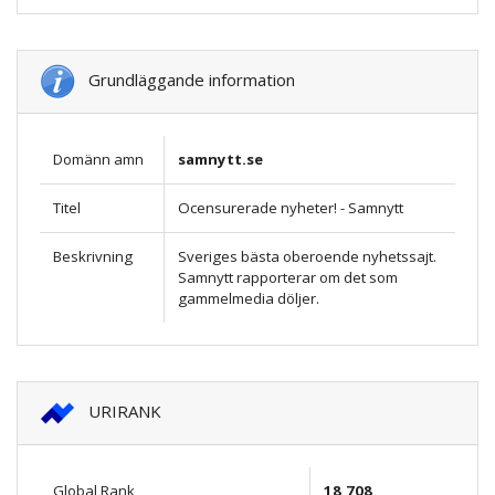
Grundläggande information
Domänn amn
samnytt.se
Titel
Ocensurerade nyheter! - Samnytt
Beskrivning
Sveriges bästa oberoende nyhetssajt.
Samnytt rapporterar om det som
gammelmedia döljer.
URIRANK
Global Rank
18,708