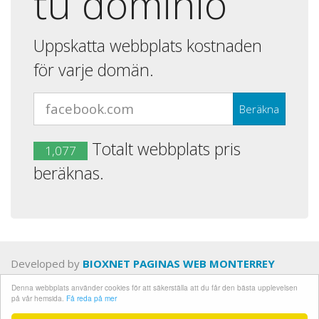
tu dominio
Uppskatta webbplats kostnaden
för varje domän.
Totalt webbplats pris
1,077
beräknas.
Developed by
BIOXNET PAGINAS WEB MONTERREY
Denna webbplats använder cookies för att säkerställa att du får den bästa upplevelsen
Integritetspolicy
på vår hemsida.
Få reda på mer
Villkor