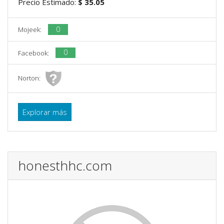
Precio Estimado:
$ 35.05
0
Mojeek:
0
Facebook:
Norton:
Explorar más
honesthhc.com