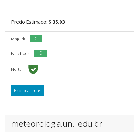
Precio Estimado:
$ 35.03
0
Mojeek:
0
Facebook:
Norton:
Explorar más
meteorologia.un...edu.br