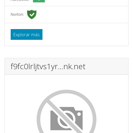
Norton:
Explorar más
f9fc0lrljtvs1yr...nk.net