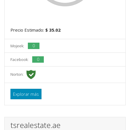
Precio Estimado:
$ 35.02
0
Mojeek:
0
Facebook:
Norton:
Explorar más
tsrealestate.ae