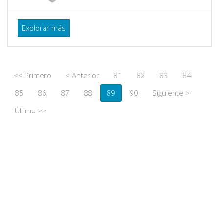
Explorar más
<< Primero
< Anterior
81
82
83
84
85
86
87
88
89
90
Siguiente >
Último >>