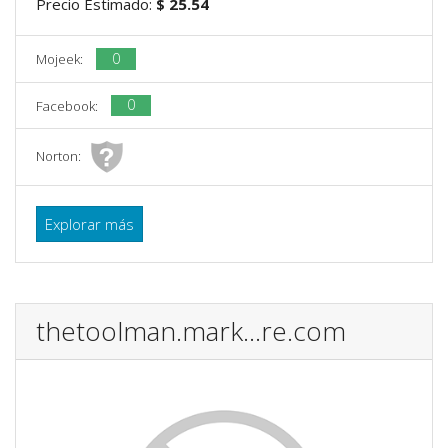
Precio Estimado:
$ 25.54
0
Mojeek:
0
Facebook:
Norton:
Explorar más
thetoolman.mark...re.com