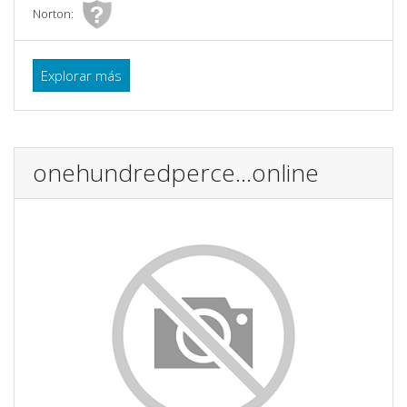
Norton:
Explorar más
onehundredperce...online