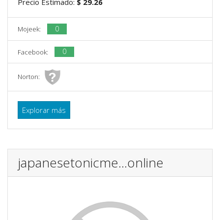
Precio Estimado:
$ 29.26
0
Mojeek:
0
Facebook:
Norton:
Explorar más
japanesetonicme...online