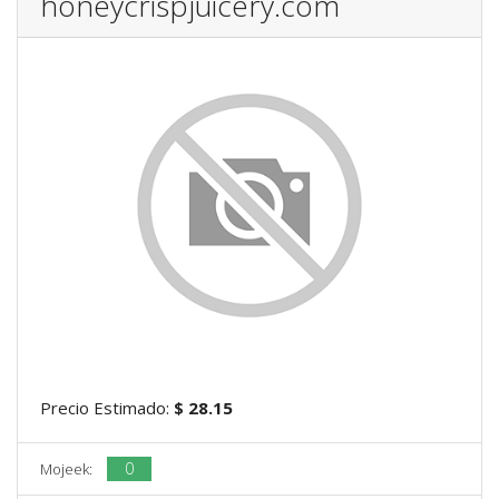
honeycrispjuicery.com
Precio Estimado:
$ 28.15
0
Mojeek: