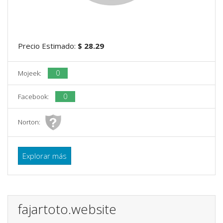
Precio Estimado:
$ 28.29
0
Mojeek:
0
Facebook:
Norton:
Explorar más
fajartoto.website