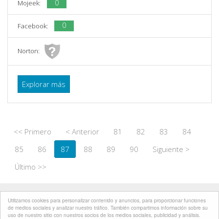
0
Mojeek:
0
Facebook:
Norton:
Explorar más
<< Primero
< Anterior
81
82
83
84
85
86
87
88
89
90
Siguiente >
Último >>
Developed by
BIOXNET PAGINAS WEB MONTERREY
Utilizamos cookies para personalizar contenido y anuncios, para proporcionar funciones
de medios sociales y analizar nuestro tráfico. También compartimos información sobre su
uso de nuestro sitio con nuestros socios de los medios sociales, publicidad y análisis.
Política de privacidad