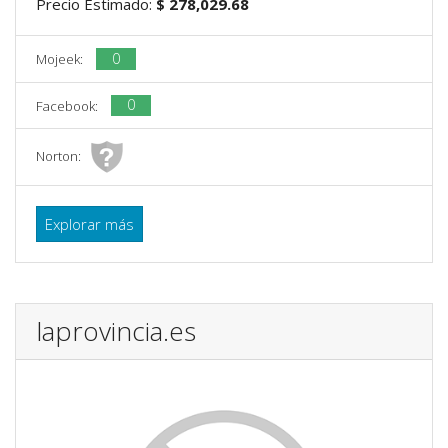
Precio Estimado:
$ 278,029.68
0
Mojeek:
0
Facebook:
Norton:
Explorar más
laprovincia.es