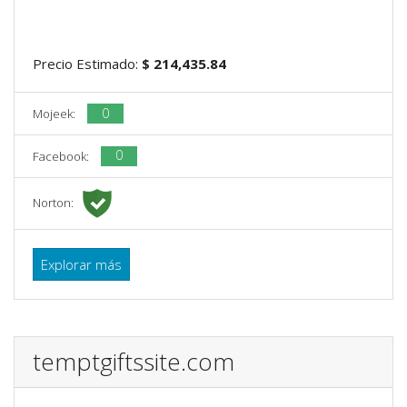
Precio Estimado:
$ 214,435.84
0
Mojeek:
0
Facebook:
Norton:
Explorar más
temptgiftssite.com