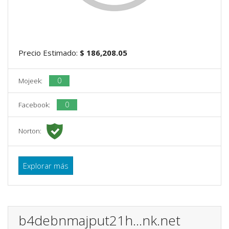
Precio Estimado:
$ 186,208.05
0
Mojeek:
0
Facebook:
Norton:
Explorar más
b4debnmajput21h...nk.net