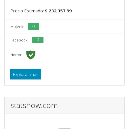
Precio Estimado:
$ 232,357.99
0
Mojeek:
0
Facebook:
Norton:
Explorar más
statshow.com