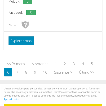
0
Mojeek:
0
Facebook:
Norton:
Explorar más
<< Primero
< Anterior
1
2
3
4
5
6
7
8
9
10
Siguiente >
Último >>
Developed by
BIOXNET PAGINAS WEB MONTERREY
Utilizamos cookies para personalizar contenido y anuncios, para proporcionar funciones
de medios sociales y analizar nuestro tráfico. También compartimos información sobre su
uso de nuestro sitio con nuestros socios de los medios sociales, publicidad y análisis.
Política de privacidad
Aprende más
Términos y condiciones