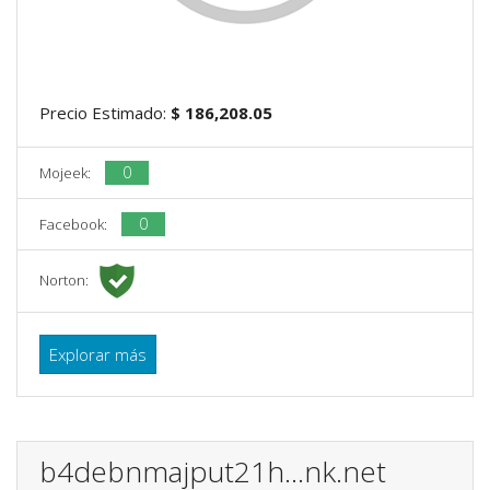
Precio Estimado:
$ 186,208.05
0
Mojeek:
0
Facebook:
Norton:
Explorar más
b4debnmajput21h...nk.net