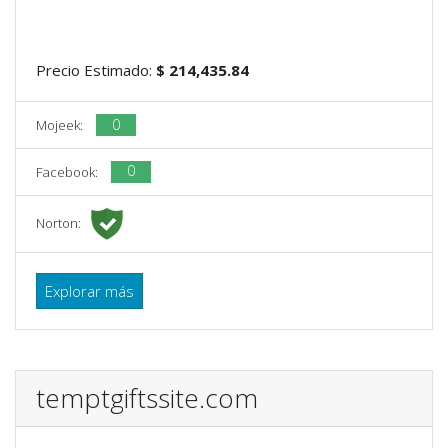
Precio Estimado:
$ 214,435.84
0
Mojeek:
0
Facebook:
Norton:
Explorar más
temptgiftssite.com