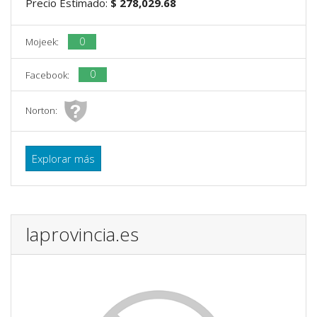
Precio Estimado:
$ 278,029.68
0
Mojeek:
0
Facebook:
Norton:
Explorar más
laprovincia.es