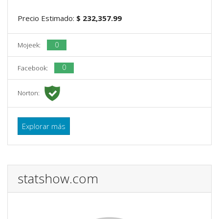
Precio Estimado:
$ 232,357.99
0
Mojeek:
0
Facebook:
Norton:
Explorar más
statshow.com