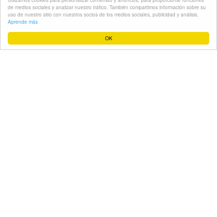
de medios sociales y analizar nuestro tráfico. También compartimos información sobre su
noheatcurlers.e...pp.net
uso de nuestro sitio con nuestros socios de los medios sociales, publicidad y análisis.
Aprende más
OK
Precio Estimado:
$ 177,392.03