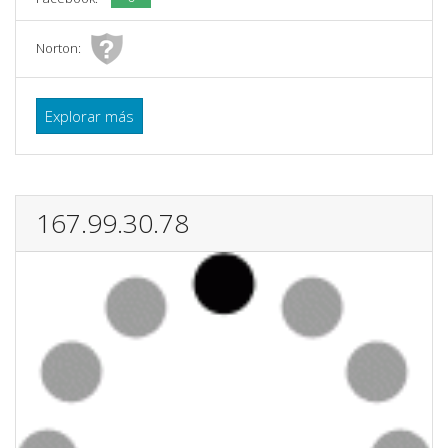
Norton:
Explorar más
167.99.30.78