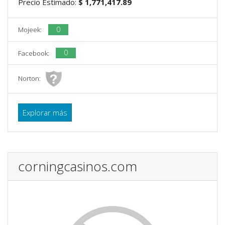
Precio Estimado:
$ 1,771,417.89
0
Mojeek:
0
Facebook:
Norton:
Explorar más
corningcasinos.com