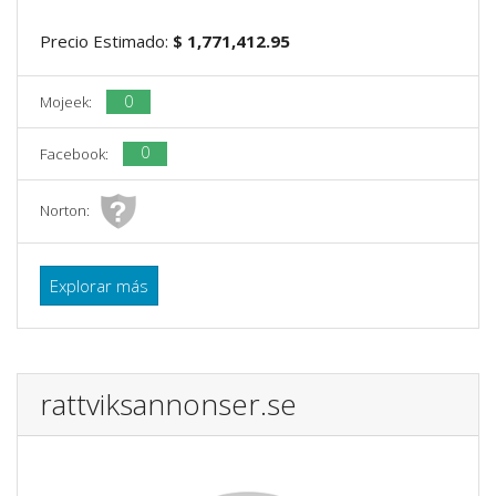
Precio Estimado:
$ 1,771,412.95
0
Mojeek:
0
Facebook:
Norton:
Explorar más
rattviksannonser.se