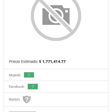
Precio Estimado:
$ 1,771,414.77
0
Mojeek:
0
Facebook:
Norton: