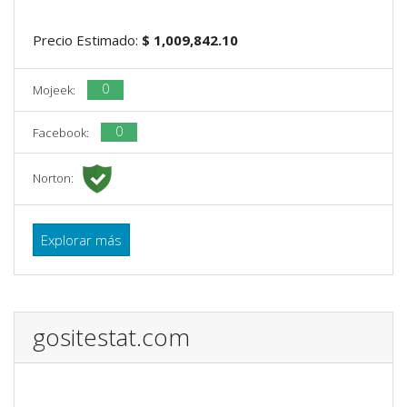
Precio Estimado:
$ 1,009,842.10
0
Mojeek:
0
Facebook:
Norton:
Explorar más
gositestat.com