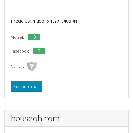
Precio Estimado:
$ 1,771,409.41
0
Mojeek:
0
Facebook:
Norton:
Explorar más
houseqh.com