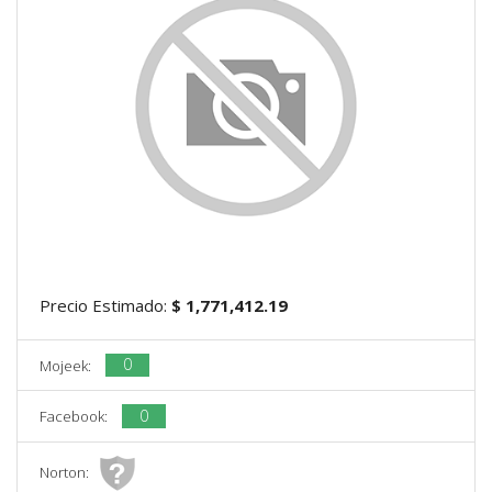
Precio Estimado:
$ 1,771,412.19
0
Mojeek:
0
Facebook:
Norton: