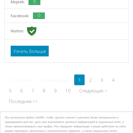
0
Mojeek:
0
Facebook:
Norton:
Узнать больше
<< Первая
< Предыдущая
1
2
3
4
5
6
7
8
9
10
Следующая >
Последняя >>
Мы используем файлы cookie, чтобы сделать контент и рекламу более интересными и
Developed by
BIOXNET PAGINAS WEB MONTERREY
подходящими для вас, дать вам возможность делиться информацией в социальных сетях, а
также проанализировать наш трафик. Мы передаем информацию о ваших действиях на сайте
нашим партнерам: рекламным и аналитическим сервисам, а также социальным сетям.
Политика конфиденциальности