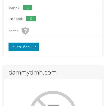
0
Mojeek:
0
Facebook:
Norton:
Узнать больше
dammydmh.com