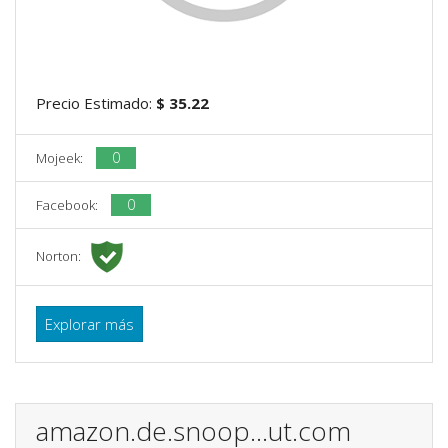
Precio Estimado:
$ 35.22
0
Mojeek:
0
Facebook:
Norton:
Explorar más
amazon.de.snoop...ut.com