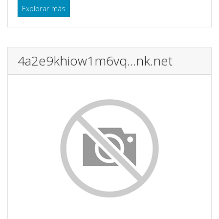
Explorar más
4a2e9khiow1m6vq...nk.net