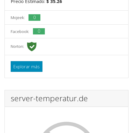
Precio Estimado:
$ 35.26
0
Mojeek:
0
Facebook:
Norton:
Explorar más
server-temperatur.de