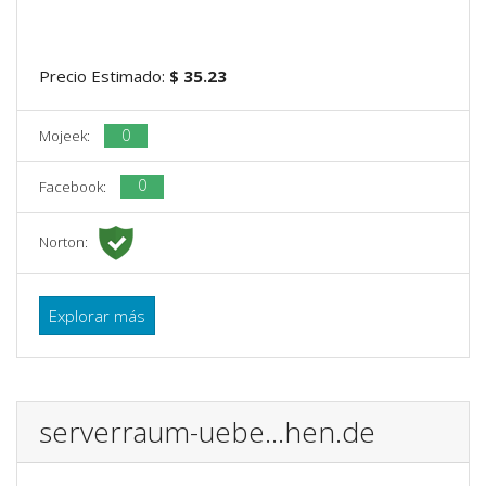
Precio Estimado:
$ 35.23
0
Mojeek:
0
Facebook:
Norton:
Explorar más
serverraum-uebe...hen.de