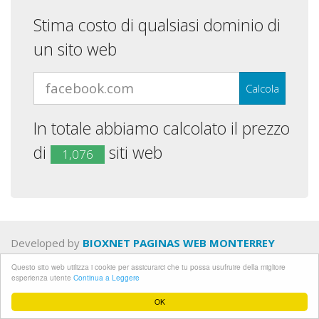
Stima costo di qualsiasi dominio di
un sito web
In totale abbiamo calcolato il prezzo
di
siti web
1,076
Developed by
BIOXNET PAGINAS WEB MONTERREY
Questo sito web utilizza i cookie per assicurarci che tu possa usufruire della migliore
Politica sulla riservatezza
esperienza utente
Continua a Leggere
Termini e Condizioni
OK