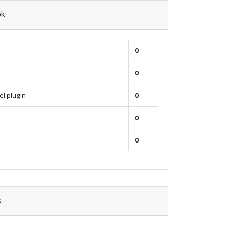
ok
0
0
el plugin
0
0
0
s