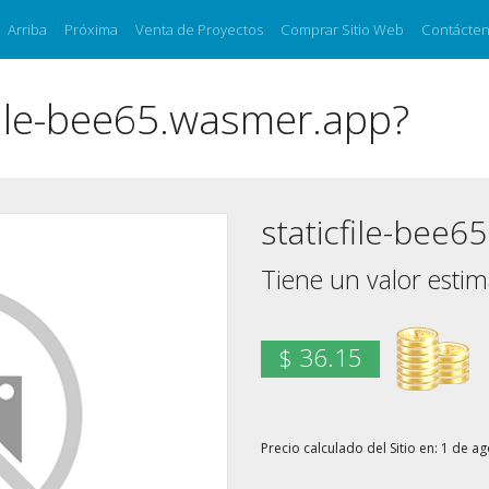
Arriba
Próxima
Venta de Proyectos
Comprar Sitio Web
Contácte
file-bee65.wasmer.app?
staticfile-bee
Tiene un valor esti
$ 36.15
Precio calculado del Sitio en: 1 de