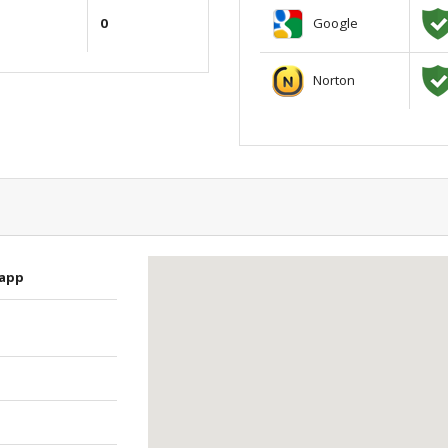
Google
0
Norton
.app