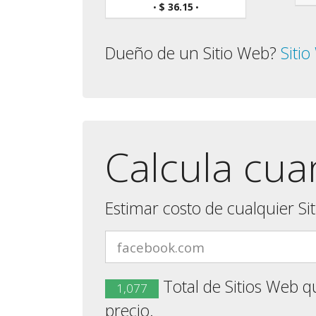
$ 36.15
•
•
Dueño de un Sitio Web?
Siti
Calcula cua
Estimar costo de cualquier Si
Total de Sitios Web q
1,077
precio.