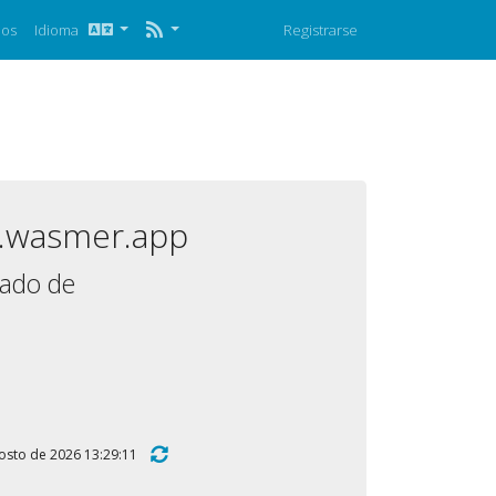
nos
Idioma
Registrarse
65.wasmer.app
mado de
 agosto de 2026 13:29:11