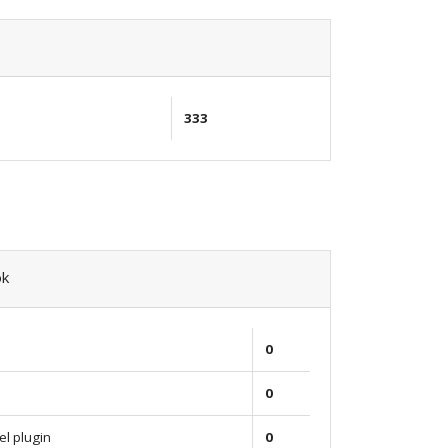
333
ok
0
0
el plugin
0