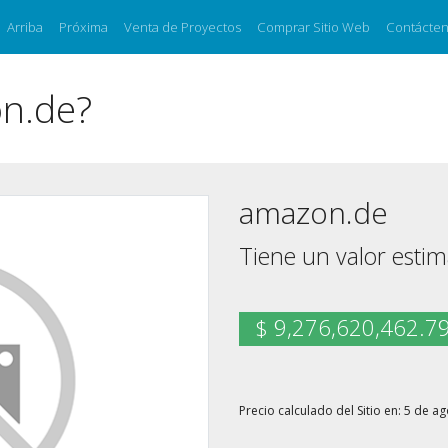
Arriba
Próxima
Venta de Proyectos
Comprar Sitio Web
Contácte
on.de?
amazon.de
Tiene un valor esti
$ 9,276,620,462.7
Precio calculado del Sitio en: 5 de