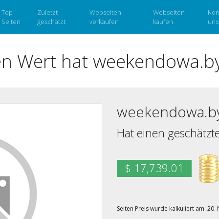
Top
Zuletzt
Webseiten
Webseiten
Kon
Seiten
geschätzt
verkaufen
kaufen
uns
en Wert hat weekendowa.by
weekendowa.by
Hat einen geschätzt
$ 17,739.01
Seiten Preis wurde kalkuliert am: 