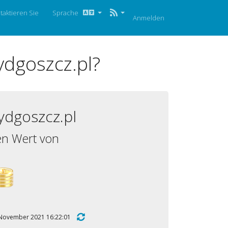
taktieren Sie
Sprache
Anmelden
dgoszcz.pl?
dgoszcz.pl
en Wert von
20. November 2021 16:22:01