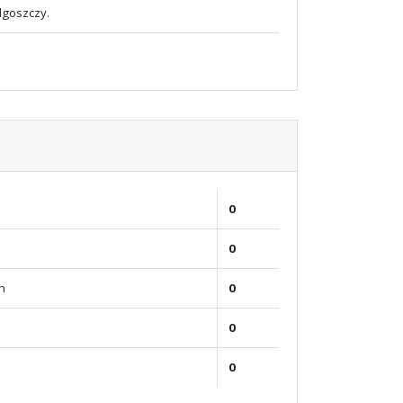
dgoszczy.
0
0
n
0
0
0