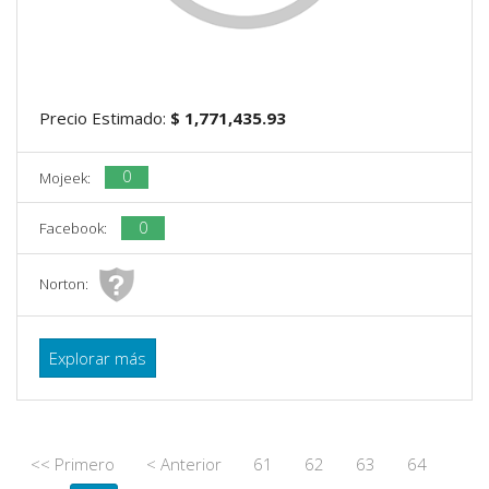
Precio Estimado:
$ 1,771,435.93
0
Mojeek:
0
Facebook:
Norton:
Explorar más
<< Primero
< Anterior
61
62
63
64