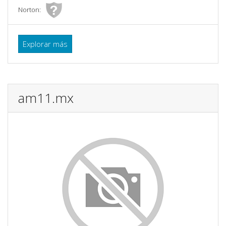
Norton:
Explorar más
am11.mx