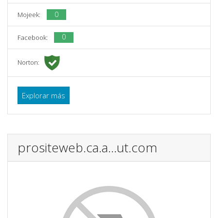
0
Mojeek:
0
Facebook:
Norton:
Explorar más
prositeweb.ca.a...ut.com