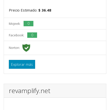
Precio Estimado:
$ 36.48
0
Mojeek:
0
Facebook:
Norton:
Explorar más
revamplify.net