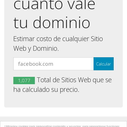
cuanto vale
tu dominio
Estimar costo de cualquier Sitio
Web y Dominio.
Total de Sitios Web que se
1,077
ha calculado su precio.
Developed by
BIOXNET PAGINAS WEB MONTERREY
Utilizamos cookies para personalizar contenido y anuncios, para proporcionar funciones