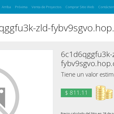
Arriba
Próxima
Venta de Proyectos
Comprar Sitio Web
Contácte
qggfu3k-zld-fybv9sgvo.hop.
6c1d6qggfu3k-z
fybv9sgvo.hop.
Tiene un valor esti
$ 811.11
Precio calculado del Sitio en: 28 de