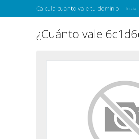
Calcula cuanto vale tu dominio
Inicio
¿Cuánto vale 6c1d6