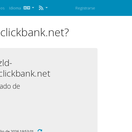
nos
Idioma
Registrarse
clickbank.net?
ld-
clickbank.net
mado de
 julio de 2026 19:53:01