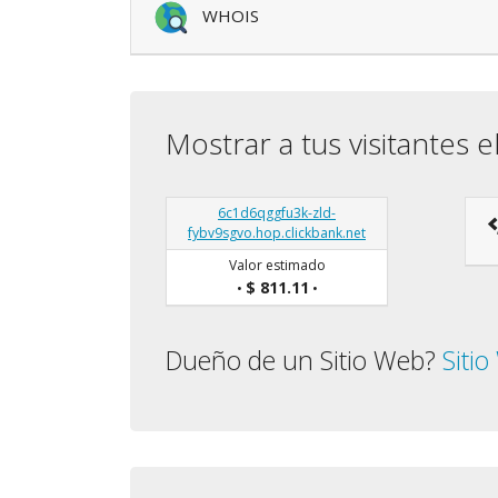
WHOIS
Mostrar a tus visitantes e
6c1d6qggfu3k-zld-
fybv9sgvo.hop.clickbank.net
Valor estimado
$ 811.11
•
•
Dueño de un Sitio Web?
Siti