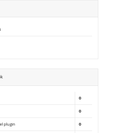
4
ok
0
0
el plugin
0