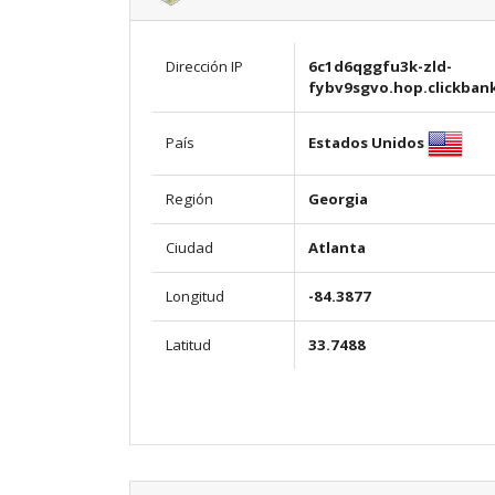
Dirección IP
6c1d6qggfu3k-zld-
fybv9sgvo.hop.clickban
Estados Unidos
País
Región
Georgia
Ciudad
Atlanta
Longitud
-84.3877
Latitud
33.7488