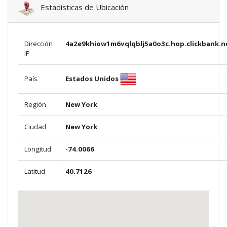
Estadísticas de Ubicación
Dirección
4a2e9khiow1m6vqlqblj5a0o3c.hop.clickbank.n
IP
Estados Unidos
País
Región
New York
Ciudad
New York
Longitud
-74.0066
Latitud
40.7126