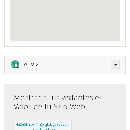
WHOIS
Mostrar a tus visitantes el
Valor de tu Sitio Web
4a2e9khiow1m6vqlqblj5a0o3c.h
op.clickbank.net