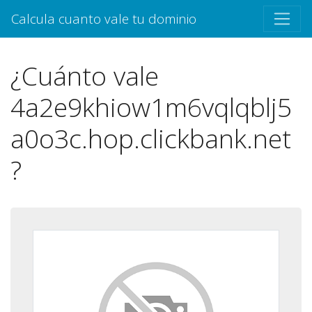
Calcula cuanto vale tu dominio
¿Cuánto vale
4a2e9khiow1m6vqlqblj5
a0o3c.hop.clickbank.net
?