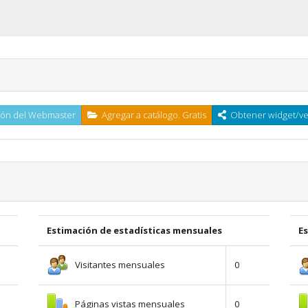
ón del Webmaster
Agregar a catálogo. Gratis
Obtener widget/ven
Estimación de estadísticas mensuales
E
Visitantes mensuales
0
Páginas vistas mensuales
0