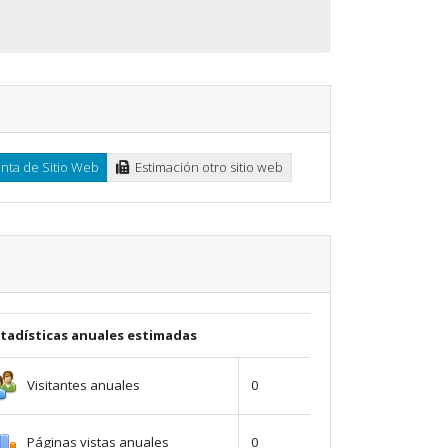
ta de Sitio Web
Estimación otro sitio web
stadísticas anuales estimadas
Visitantes anuales
0
Páginas vistas anuales
0