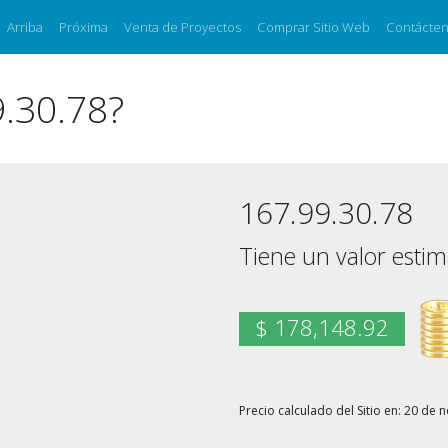
Arriba
Próxima
Venta de Proyectos
Comprar Sitio Web
Contácte
9.30.78?
167.99.30.78
Tiene un valor esti
$ 178,148.92
Precio calculado del Sitio en: 20 d