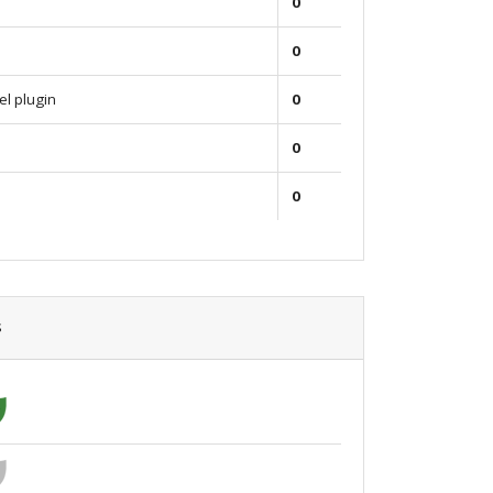
0
0
el plugin
0
0
0
s