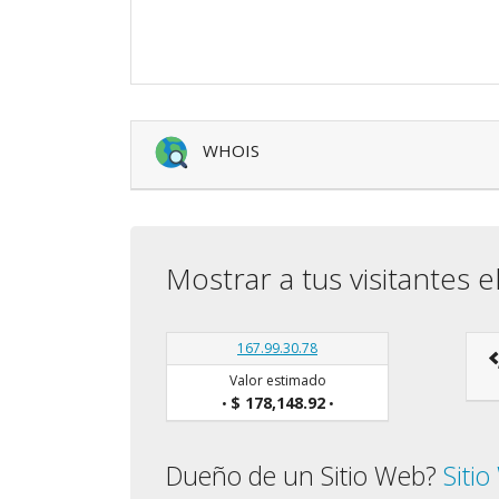
WHOIS
Mostrar a tus visitantes e
167.99.30.78
Valor estimado
$ 178,148.92
•
•
Dueño de un Sitio Web?
Siti